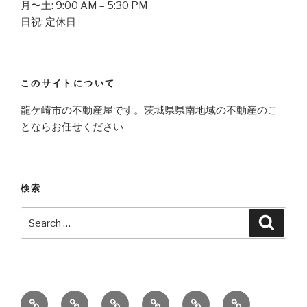
月〜土: 9:00 AM – 5:30 PM
日祝: 定休日
このサイトについて
龍ケ崎市の不動産屋です。茨城県県南地域の不動産のこ
とならお任せください
検索
Search
Searc
for:
こ
会
こ
こ
そ
お