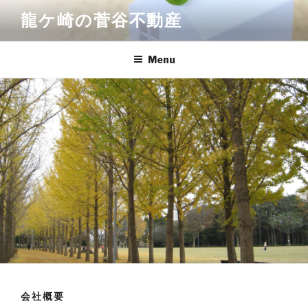
Skip
龍ケ崎の菅谷不動産
to
content
Menu
会社概要